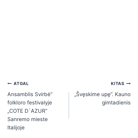
ATGAL
KITAS
Ansamblis Svirbė”
„Švęskime upę”. Kauno
folkloro festivalyje
gimtadienis
„COTE D`AZUR”
Sanremo mieste
Italijoje