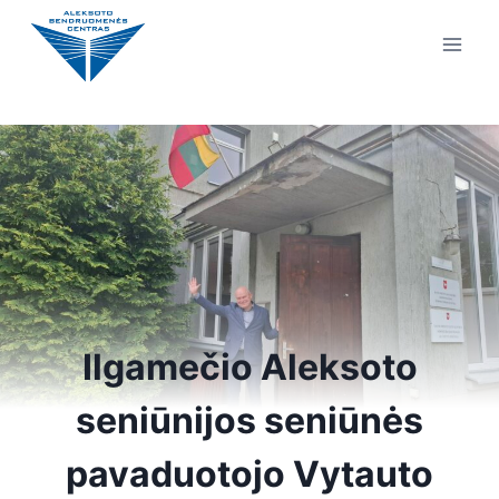
Ilgamečio Aleksoto
seniūnijos seniūnės
pavaduotojo Vytauto