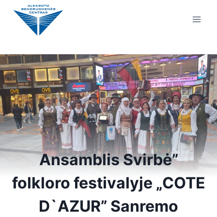
Ansamblis Svirbė”
folkloro festivalyje „COTE
D`AZUR” Sanremo