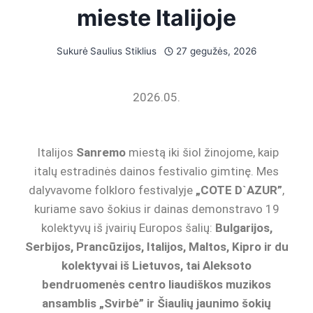
mieste Italijoje
Sukurė
Saulius Stiklius
27 gegužės, 2026
2026.05.
Italijos
Sanremo
miestą iki šiol žinojome, kaip
italų estradinės dainos festivalio gimtinę. Mes
dalyvavome folkloro festivalyje
„COTE D`AZUR”
,
kuriame savo šokius ir dainas demonstravo 19
kolektyvų iš įvairių Europos šalių:
Bulgarijos,
Serbijos, Prancūzijos, Italijos, Maltos, Kipro ir du
kolektyvai iš Lietuvos, tai Aleksoto
bendruomenės centro liaudiškos muzikos
ansamblis „Svirbė” ir Šiaulių jaunimo šokių