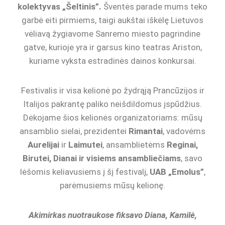
kolektyvas „Šeltinis”.
Šventės parade mums teko
garbė eiti pirmiems, taigi aukštai iškėlę Lietuvos
vėliavą žygiavome Sanremo miesto pagrindine
gatve, kurioje yra ir garsus kino teatras Ariston,
kuriame vyksta estradinės dainos konkursai.
Festivalis ir visa kelionė po žydrąją Prancūzijos ir
Italijos pakrantę paliko neišdildomus įspūdžius.
Dėkojame šios kelionės organizatoriams: mūsų
ansamblio sielai, prezidentei
Rimantai
, vadovėms
Aurelijai
ir
Laimutei
, ansamblietėms
Reginai,
Birutei, Dianai ir visiems ansambliečiams
, savo
lėšomis keliavusiems į šį festivalį,
UAB „Emolus”
,
parėmusiems mūsų kelionę.
Akimirkas nuotraukose fiksavo Diana, Kamilė,