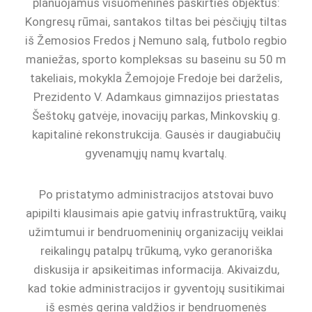
planuojamus visuomeninės paskirties objektus:
Kongresų rūmai, santakos tiltas bei pėsčiųjų tiltas
iš Žemosios Fredos į Nemuno salą, futbolo regbio
maniežas, sporto kompleksas su baseinu su 50 m
takeliais, mokykla Žemojoje Fredoje bei darželis,
Prezidento V. Adamkaus gimnazijos priestatas
Šeštokų gatvėje, inovacijų parkas, Minkovskių g.
kapitalinė rekonstrukcija. Gausės ir daugiabučių
gyvenamųjų namų kvartalų.
Po pristatymo administracijos atstovai buvo
apipilti klausimais apie gatvių infrastruktūrą, vaikų
užimtumui ir bendruomeninių organizacijų veiklai
reikalingų patalpų trūkumą, vyko geranoriška
diskusija ir apsikeitimas informacija. Akivaizdu,
kad tokie administracijos ir gyventojų susitikimai
iš esmės gerina valdžios ir bendruomenės