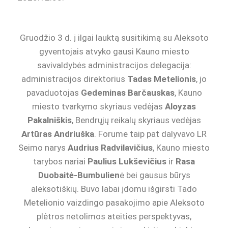
Gruodžio 3 d. į ilgai lauktą susitikimą su Aleksoto
gyventojais atvyko gausi Kauno miesto
savivaldybės administracijos delegacija:
administracijos direktorius
Tadas Metelionis
, jo
pavaduotojas
Gedeminas Barčauskas
, Kauno
miesto tvarkymo skyriaus vedėjas
Aloyzas
Pakalniškis
, Bendrųjų reikalų skyriaus vedėjas
Artūras Andriuška
. Forume taip pat dalyvavo LR
Seimo narys
Audrius Radvilavičius
, Kauno miesto
tarybos nariai
Paulius Lukševičius
ir
Rasa
Duobaitė-Bumbulien
ė bei gausus būrys
aleksotiškių. Buvo labai įdomu išgirsti Tado
Metelionio vaizdingo pasakojimo apie Aleksoto
plėtros netolimos ateities perspektyvas,