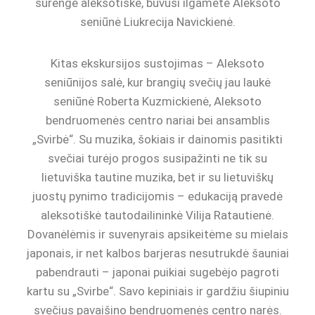
surengė aleksotiškė, buvusi ilgametė Aleksoto
seniūnė Liukrecija Navickienė.
Kitas ekskursijos sustojimas – Aleksoto
seniūnijos salė, kur brangių svečių jau laukė
seniūnė Roberta Kuzmickienė, Aleksoto
bendruomenės centro nariai bei ansamblis
„Svirbė“. Su muzika, šokiais ir dainomis pasitikti
svečiai turėjo progos susipažinti ne tik su
lietuviška tautine muzika, bet ir su lietuviškų
juostų pynimo tradicijomis – edukaciją pravedė
aleksotiškė tautodailininkė Vilija Ratautienė.
Dovanėlėmis ir suvenyrais apsikeitėme su mielais
japonais, ir net kalbos barjeras nesutrukdė šauniai
pabendrauti – japonai puikiai sugebėjo pagroti
kartu su „Svirbe“. Savo kepiniais ir gardžiu šiupiniu
svečius pavaišino bendruomenės centro narės.