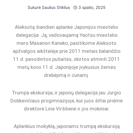
Sukurė
Saulius Stiklius
3 spalio, 2025
Aleksotą šiandien aplankė Japonijos miestelio
delegacija. Ją, vadovaujamą Yaotsu miestelio
mero Masanori Kaneko, pasitikome Aleksoto
apžvalgos aikštelėje prie 2011 metais balandžio
11 d. pasodintos pušaitės, skirtos atminti 2011
metų kovo 11 d. Japonijoje įvykusius žemės
drebėjimą ir cunamį.
Trumpa ekskursija, ir japonų delegacija jau Jurgio
Dobkevičiaus progimnazijoje, kur juos šiltai priėmė
direktorė Lina Viršilienė ir jos mokiniai.
Aplankius mokyklą, japonams trumpą ekskursiją