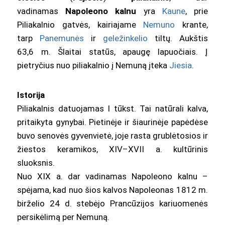
vadinamas
Napoleono kalnu
yra
Kaune
, prie
Piliakalnio gatvės, kairiajame
Nemuno
krante,
tarp
Panemunės
ir
geležinkelio
tiltų. Aukštis
63,6 m. Šlaitai statūs, apaugę lapuočiais. Į
pietryčius nuo piliakalnio į Nemuną įteka
Jiesia
.
Istorija
Piliakalnis datuojamas I tūkst. Tai natūrali kalva,
pritaikyta gynybai. Pietinėje ir šiaurinėje papėdėse
buvo senovės gyvenvietė, joje rasta grublėtosios ir
žiestos keramikos, XIV–XVII a. kultūrinis
sluoksnis.
Nuo XIX a. dar vadinamas Napoleono kalnu –
spėjama, kad nuo šios kalvos Napoleonas 1812 m.
birželio 24 d. stebėjo Prancūzijos kariuomenės
persikėlimą per Nemuną.