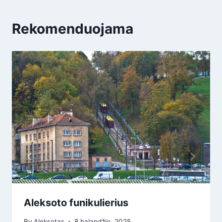
Rekomenduojama
Aleksoto funikulierius
By
Aleksotas
8 balandžio, 2025