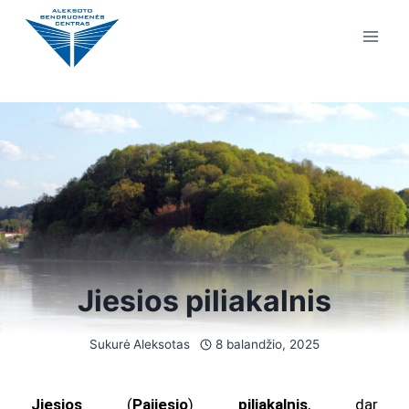
Jiesios piliakalnis
Sukurė
Aleksotas
8 balandžio, 2025
Jiesios
(
Pajiesio
)
piliakalnis
, dar